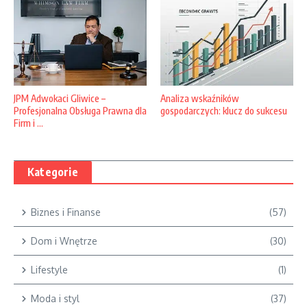
Analiza wskaźników
JPM Adwokaci Gliwice –
gospodarczych: klucz do sukcesu
Profesjonalna Obsługa Prawna dla
Firm i ...
Kategorie
Biznes i Finanse
(57)
Dom i Wnętrze
(30)
Lifestyle
(1)
Moda i styl
(37)