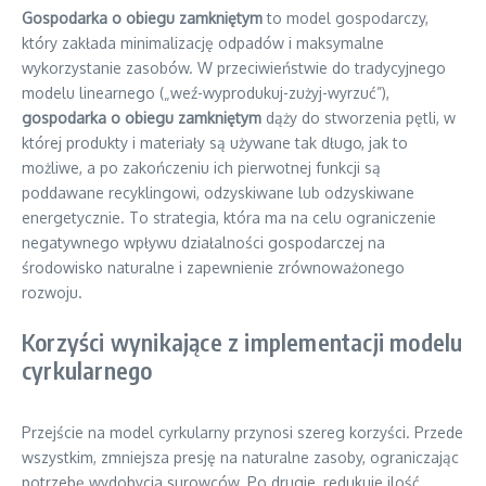
Gospodarka o obiegu zamkniętym
to model gospodarczy,
który zakłada minimalizację odpadów i maksymalne
wykorzystanie zasobów. W przeciwieństwie do tradycyjnego
modelu linearnego („weź-wyprodukuj-zużyj-wyrzuć”),
gospodarka o obiegu zamkniętym
dąży do stworzenia pętli, w
której produkty i materiały są używane tak długo, jak to
możliwe, a po zakończeniu ich pierwotnej funkcji są
poddawane recyklingowi, odzyskiwane lub odzyskiwane
energetycznie. To strategia, która ma na celu ograniczenie
negatywnego wpływu działalności gospodarczej na
środowisko naturalne i zapewnienie zrównoważonego
rozwoju.
Korzyści wynikające z implementacji modelu
cyrkularnego
Przejście na model cyrkularny przynosi szereg korzyści. Przede
wszystkim, zmniejsza presję na naturalne zasoby, ograniczając
potrzebę wydobycia surowców. Po drugie, redukuje ilość