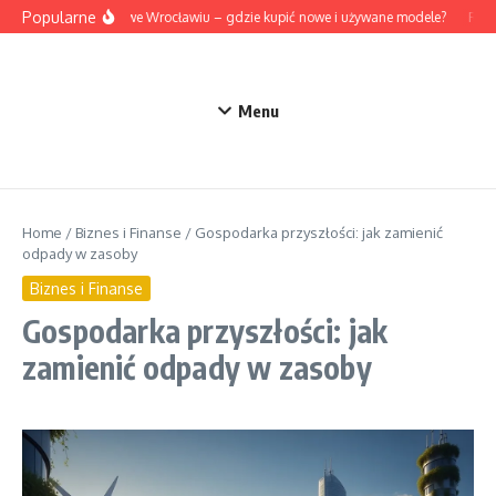
Przejdź do treści
Popularne
Mazda we Wrocławiu – gdzie kupić nowe i używane modele?
Rozum
Menu
Home
/
Biznes i Finanse
/
Gospodarka przyszłości: jak zamienić
odpady w zasoby
Biznes i Finanse
Gospodarka przyszłości: jak
zamienić odpady w zasoby