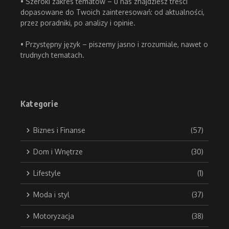
• Szeroki zakres tematów – u nas znajdziesz treści
dopasowane do Twoich zainteresowań: od aktualności,
przez poradniki, po analizy i opinie.
• Przystępny język – piszemy jasno i zrozumiale, nawet o
trudnych tematach.
Kategorie
Biznes i Finanse
(57)
Dom i Wnętrze
(30)
Lifestyle
(1)
Moda i styl
(37)
Motoryzacja
(38)