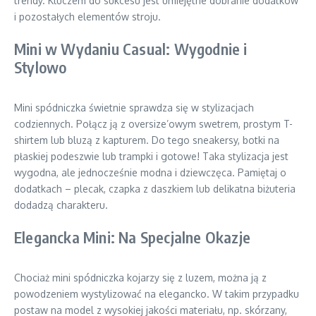
trendy. Kluczem do sukcesu jest umiejętne dobranie dodatków
i pozostałych elementów stroju.
Mini w Wydaniu Casual: Wygodnie i
Stylowo
Mini spódniczka świetnie sprawdza się w stylizacjach
codziennych. Połącz ją z oversize’owym swetrem, prostym T-
shirtem lub bluzą z kapturem. Do tego sneakersy, botki na
płaskiej podeszwie lub trampki i gotowe! Taka stylizacja jest
wygodna, ale jednocześnie modna i dziewczęca. Pamiętaj o
dodatkach – plecak, czapka z daszkiem lub delikatna biżuteria
dodadzą charakteru.
Elegancka Mini: Na Specjalne Okazje
Chociaż mini spódniczka kojarzy się z luzem, można ją z
powodzeniem wystylizować na elegancko. W takim przypadku
postaw na model z wysokiej jakości materiału, np. skórzany,