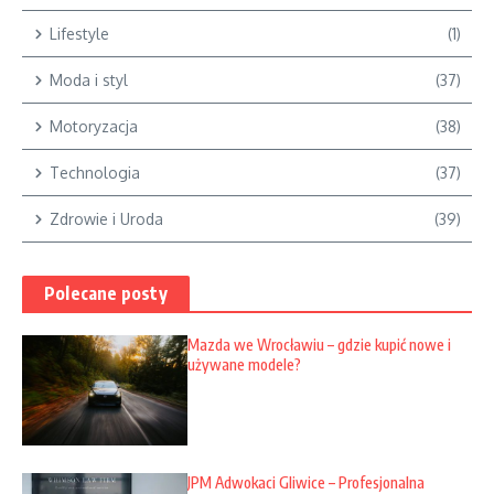
Lifestyle
(1)
Moda i styl
(37)
Motoryzacja
(38)
Technologia
(37)
Zdrowie i Uroda
(39)
Polecane posty
Mazda we Wrocławiu – gdzie kupić nowe i
używane modele?
JPM Adwokaci Gliwice – Profesjonalna