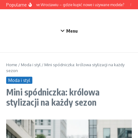
Przejdź do treści
Popularne
Mazda we Wrocławiu – gdzie kupić nowe i używane modele?
Rozum
Menu
Home
/
Moda i styl
/
Mini spódniczka: królowa stylizacji na każdy
sezon
Moda i styl
Mini spódniczka: królowa
stylizacji na każdy sezon