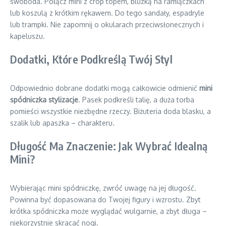
swoboda. Połącz mini z crop topem, bluzką na ramiączkach
lub koszulą z krótkim rękawem. Do tego sandały, espadryle
lub trampki. Nie zapomnij o okularach przeciwsłonecznych i
kapeluszu.
Dodatki, Które Podkreślą Twój Styl
Odpowiednio dobrane dodatki mogą całkowicie odmienić
mini
spódniczka stylizacje
. Pasek podkreśli talię, a duża torba
pomieści wszystkie niezbędne rzeczy. Biżuteria doda blasku, a
szalik lub apaszka – charakteru.
Długość Ma Znaczenie: Jak Wybrać Idealną
Mini?
Wybierając mini spódniczkę, zwróć uwagę na jej długość.
Powinna być dopasowana do Twojej figury i wzrostu. Zbyt
krótka spódniczka może wyglądać wulgarnie, a zbyt długa –
niekorzystnie skracać nogi.