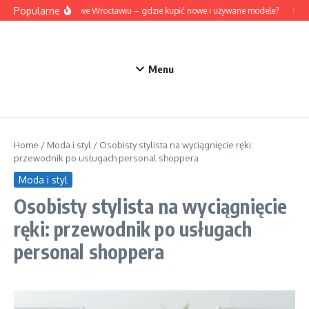
Przejdź do treści
Popularne
Mazda we Wrocławiu – gdzie kupić nowe i używane modele?
Rozum
Menu
Home
/
Moda i styl
/
Osobisty stylista na wyciągnięcie ręki:
przewodnik po usługach personal shoppera
Moda i styl
Osobisty stylista na wyciągnięcie
ręki: przewodnik po usługach
personal shoppera